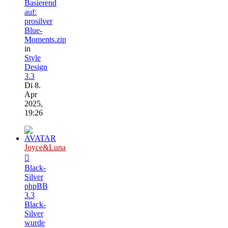
Basierend
auf:
prosilver
Blue-
Moments.zip
in
Style
Design
3.3
Di 8.
Apr
2025,
19:26
Joyce&Luna
Black-
Silver
phpBB
3.3
Black-
Silver
wurde