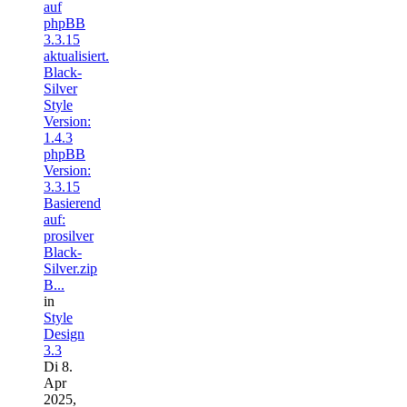
auf
phpBB
3.3.15
aktualisiert.
Black-
Silver
Style
Version:
1.4.3
phpBB
Version:
3.3.15
Basierend
auf:
prosilver
Black-
Silver.zip
B...
in
Style
Design
3.3
Di 8.
Apr
2025,