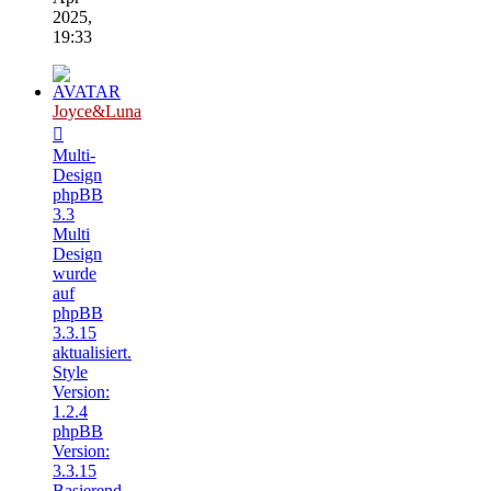
2025,
19:33
Joyce&Luna
Multi-
Design
phpBB
3.3
Multi
Design
wurde
auf
phpBB
3.3.15
aktualisiert.
Style
Version:
1.2.4
phpBB
Version:
3.3.15
Basierend