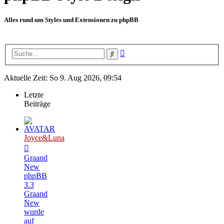
Alles rund um Styles und Extensionen zu phpBB
Erweiterte
Suche
Suche
Aktuelle Zeit: So 9. Aug 2026, 09:54
Letzte
Beiträge
Joyce&Luna
Graand
New
phpBB
3.3
Graand
New
wurde
auf