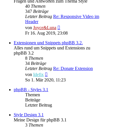
Fragen und Antworten zum Thema Style
40
Themen
347
Beiträge
Letzter Beitrag
Re: Responsive Video im
Header
Neuester
von
Joyce&Luna
Beitrag
Fr 16. Aug 2019, 23:08
Extensionen und Snippets phpBB 3.2.
Alles rund um Snippets und Extensions zu
phpBB 3.2
8
Themen
34
Beiträge
Letzter Beitrag
Re: Donate Extension
Neuester
von
Idefix
Beitrag
So 1. Mär 2020, 11:23
phpBB - Styles 3.1
Themen
Beiträge
Letzter Beitrag
Style Design 3.1
Meine Design für phpBB 3.1
3
Themen