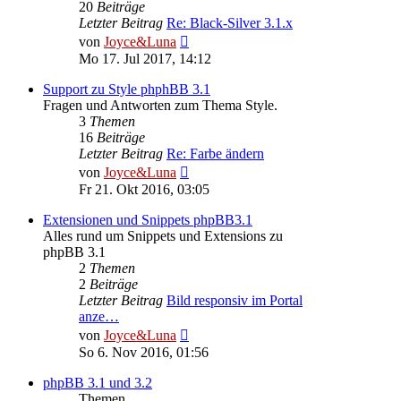
20
Beiträge
Letzter Beitrag
Re: Black-Silver 3.1.x
Neuester
von
Joyce&Luna
Beitrag
Mo 17. Jul 2017, 14:12
Support zu Style phphBB 3.1
Fragen und Antworten zum Thema Style.
3
Themen
16
Beiträge
Letzter Beitrag
Re: Farbe ändern
Neuester
von
Joyce&Luna
Beitrag
Fr 21. Okt 2016, 03:05
Extensionen und Snippets phpBB3.1
Alles rund um Snippets und Extensions zu
phpBB 3.1
2
Themen
2
Beiträge
Letzter Beitrag
Bild responsiv im Portal
anze…
Neuester
von
Joyce&Luna
Beitrag
So 6. Nov 2016, 01:56
phpBB 3.1 und 3.2
Themen