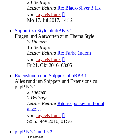
20
Beiträge
Letzter Beitrag
Re: Black-Silver 3.1.x
Neuester
von
Joyce&Luna
Beitrag
Mo 17. Jul 2017, 14:12
Support zu Style phphBB 3.1
Fragen und Antworten zum Thema Style.
3
Themen
16
Beiträge
Letzter Beitrag
Re: Farbe ändern
Neuester
von
Joyce&Luna
Beitrag
Fr 21. Okt 2016, 03:05
Extensionen und Snippets phpBB3.1
Alles rund um Snippets und Extensions zu
phpBB 3.1
2
Themen
2
Beiträge
Letzter Beitrag
Bild responsiv im Portal
anze…
Neuester
von
Joyce&Luna
Beitrag
So 6. Nov 2016, 01:56
phpBB 3.1 und 3.2
Themen