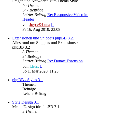
Fragen und Antworten zum Thema Style
40
Themen
347
Beiträge
Letzter Beitrag
Re: Responsive Video im
Header
Neuester
von
Joyce&Luna
Beitrag
Fr 16. Aug 2019, 23:08
Extensionen und Snippets phpBB 3.2.
Alles rund um Snippets und Extensions zu
phpBB 3.2
8
Themen
34
Beiträge
Letzter Beitrag
Re: Donate Extension
Neuester
von
Idefix
Beitrag
So 1. Mär 2020, 11:23
phpBB - Styles 3.1
Themen
Beiträge
Letzter Beitrag
Style Design 3.1
Meine Design für phpBB 3.1
3
Themen