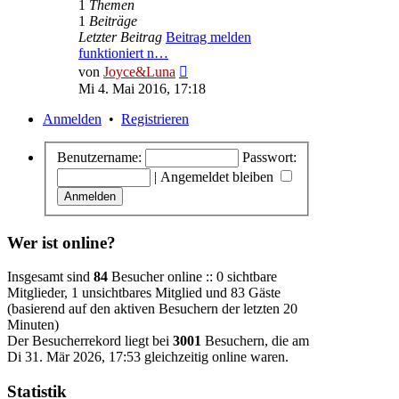
1
Themen
1
Beiträge
Letzter Beitrag
Beitrag melden
funktioniert n…
Neuester
von
Joyce&Luna
Beitrag
Mi 4. Mai 2016, 17:18
Anmelden
•
Registrieren
Benutzername:
Passwort:
|
Angemeldet bleiben
Wer ist online?
Insgesamt sind
84
Besucher online :: 0 sichtbare
Mitglieder, 1 unsichtbares Mitglied und 83 Gäste
(basierend auf den aktiven Besuchern der letzten 20
Minuten)
Der Besucherrekord liegt bei
3001
Besuchern, die am
Di 31. Mär 2026, 17:53 gleichzeitig online waren.
Statistik