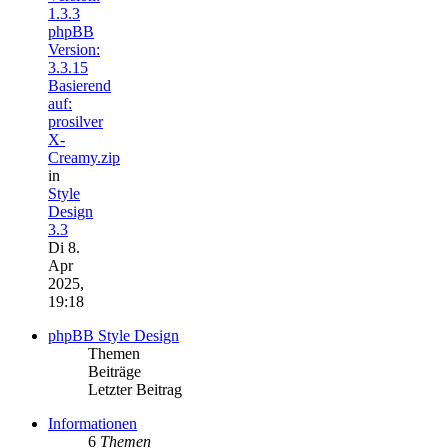
1.3.3
phpBB
Version:
3.3.15
Basierend
auf:
prosilver
X-
Creamy.zip
in
Style
Design
3.3
Di 8.
Apr
2025,
19:18
phpBB Style Design
Themen
Beiträge
Letzter Beitrag
Informationen
6
Themen