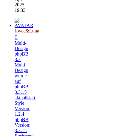
2025,
19:33
Joyce&Luna
Multi-
Design
phpBB
3.3
Multi
Design
wurde
auf
phpBB
3.3.15
aktualisiert.
Style
Version:
1.2.4
phpBB
Version:
3.3.15
Basierend