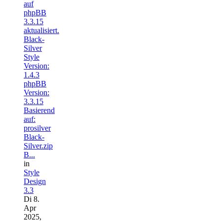
auf
phpBB
3.3.15
aktualisiert.
Black-
Silver
Style
Version:
1.4.3
phpBB
Version:
3.3.15
Basierend
auf:
prosilver
Black-
Silver.zip
B...
in
Style
Design
3.3
Di 8.
Apr
2025,