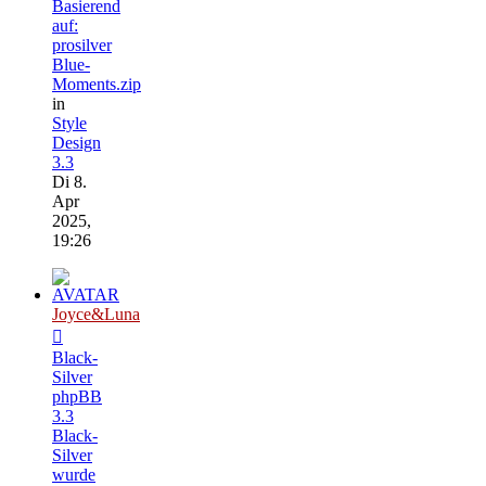
Basierend
auf:
prosilver
Blue-
Moments.zip
in
Style
Design
3.3
Di 8.
Apr
2025,
19:26
Joyce&Luna
Black-
Silver
phpBB
3.3
Black-
Silver
wurde