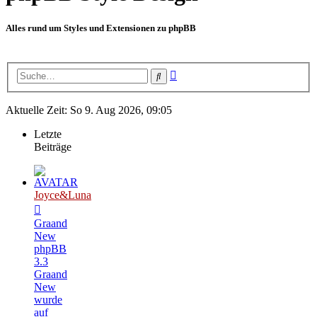
Alles rund um Styles und Extensionen zu phpBB
Erweiterte
Suche
Suche
Aktuelle Zeit: So 9. Aug 2026, 09:05
Letzte
Beiträge
Joyce&Luna
Graand
New
phpBB
3.3
Graand
New
wurde
auf