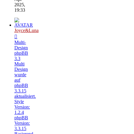
2025,
19:33
Joyce&Luna
Multi-
Design
phpBB
3.3
Multi
Design
wurde
auf
phpBB
3.3.15
aktualisiert.
Style
Version:
1.2.4
phpBB
Version:
3.3.15
Basierend