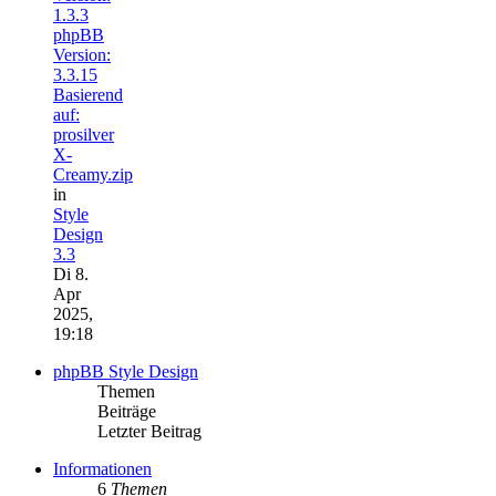
1.3.3
phpBB
Version:
3.3.15
Basierend
auf:
prosilver
X-
Creamy.zip
in
Style
Design
3.3
Di 8.
Apr
2025,
19:18
phpBB Style Design
Themen
Beiträge
Letzter Beitrag
Informationen
6
Themen