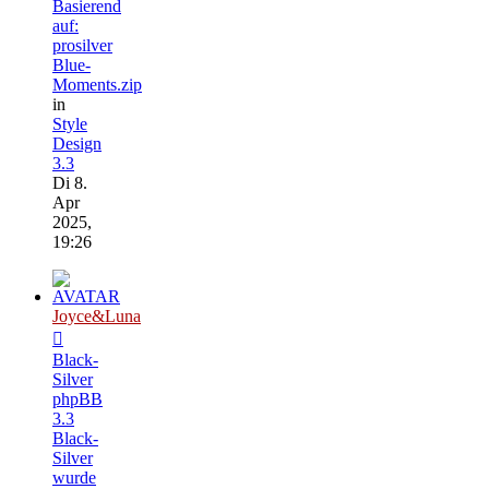
Basierend
auf:
prosilver
Blue-
Moments.zip
in
Style
Design
3.3
Di 8.
Apr
2025,
19:26
Joyce&Luna
Black-
Silver
phpBB
3.3
Black-
Silver
wurde