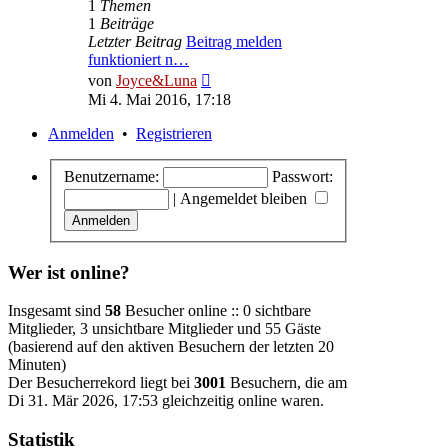
1
Themen
1
Beiträge
Letzter Beitrag
Beitrag melden
funktioniert n…
Neuester
von
Joyce&Luna
Beitrag
Mi 4. Mai 2016, 17:18
Anmelden
•
Registrieren
Benutzername:
Passwort:
|
Angemeldet bleiben
Wer ist online?
Insgesamt sind
58
Besucher online :: 0 sichtbare
Mitglieder, 3 unsichtbare Mitglieder und 55 Gäste
(basierend auf den aktiven Besuchern der letzten 20
Minuten)
Der Besucherrekord liegt bei
3001
Besuchern, die am
Di 31. Mär 2026, 17:53 gleichzeitig online waren.
Statistik