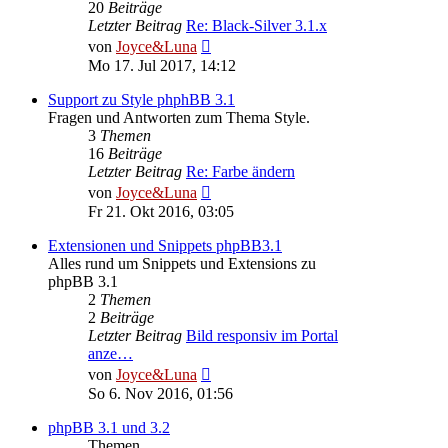
20
Beiträge
Letzter Beitrag
Re: Black-Silver 3.1.x
Neuester
von
Joyce&Luna
Beitrag
Mo 17. Jul 2017, 14:12
Support zu Style phphBB 3.1
Fragen und Antworten zum Thema Style.
3
Themen
16
Beiträge
Letzter Beitrag
Re: Farbe ändern
Neuester
von
Joyce&Luna
Beitrag
Fr 21. Okt 2016, 03:05
Extensionen und Snippets phpBB3.1
Alles rund um Snippets und Extensions zu
phpBB 3.1
2
Themen
2
Beiträge
Letzter Beitrag
Bild responsiv im Portal
anze…
Neuester
von
Joyce&Luna
Beitrag
So 6. Nov 2016, 01:56
phpBB 3.1 und 3.2
Themen