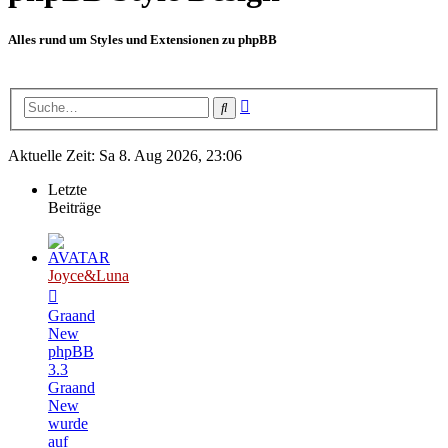
Alles rund um Styles und Extensionen zu phpBB
Erweiterte
Suche
Suche
Aktuelle Zeit: Sa 8. Aug 2026, 23:06
Letzte
Beiträge
Joyce&Luna
Graand
New
phpBB
3.3
Graand
New
wurde
auf