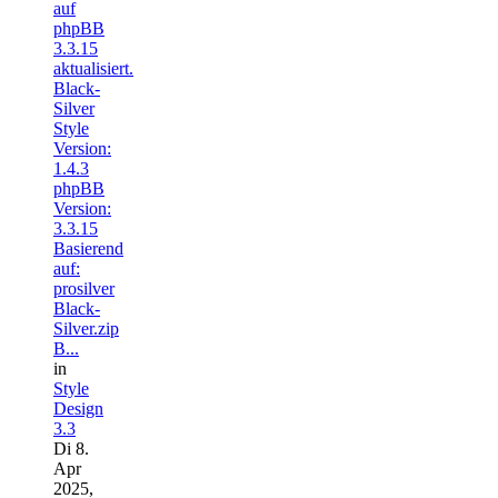
auf
phpBB
3.3.15
aktualisiert.
Black-
Silver
Style
Version:
1.4.3
phpBB
Version:
3.3.15
Basierend
auf:
prosilver
Black-
Silver.zip
B...
in
Style
Design
3.3
Di 8.
Apr
2025,