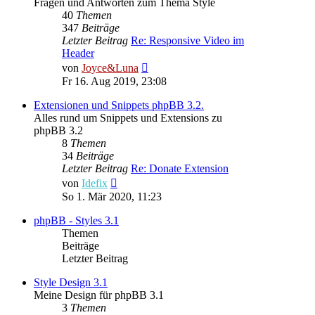
Fragen und Antworten zum Thema Style
40
Themen
347
Beiträge
Letzter Beitrag
Re: Responsive Video im
Header
Neuester
von
Joyce&Luna
Beitrag
Fr 16. Aug 2019, 23:08
Extensionen und Snippets phpBB 3.2.
Alles rund um Snippets und Extensions zu
phpBB 3.2
8
Themen
34
Beiträge
Letzter Beitrag
Re: Donate Extension
Neuester
von
Idefix
Beitrag
So 1. Mär 2020, 11:23
phpBB - Styles 3.1
Themen
Beiträge
Letzter Beitrag
Style Design 3.1
Meine Design für phpBB 3.1
3
Themen