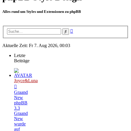
Alles rund um Styles und Extensionen zu phpBB
Erweiterte
Suche
Suche
Aktuelle Zeit: Fr 7. Aug 2026, 00:03
Letzte
Beiträge
Joyce&Luna
Graand
New
phpBB
3.3
Graand
New
wurde
auf