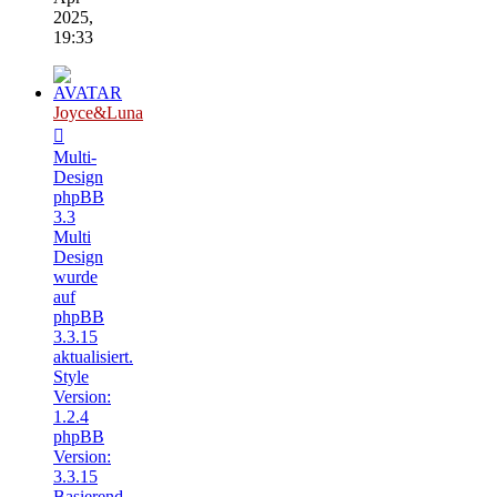
2025,
19:33
Joyce&Luna
Multi-
Design
phpBB
3.3
Multi
Design
wurde
auf
phpBB
3.3.15
aktualisiert.
Style
Version:
1.2.4
phpBB
Version:
3.3.15
Basierend