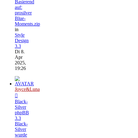
Basierend
auf:
prosilver
Blue-
Moments.zip
in
Style
Design
3.3
Di 8.
Apr
2025,
19:26
Joyce&Luna
Black-
Silver
phpBB
3.3
Black-
Silver
wurde