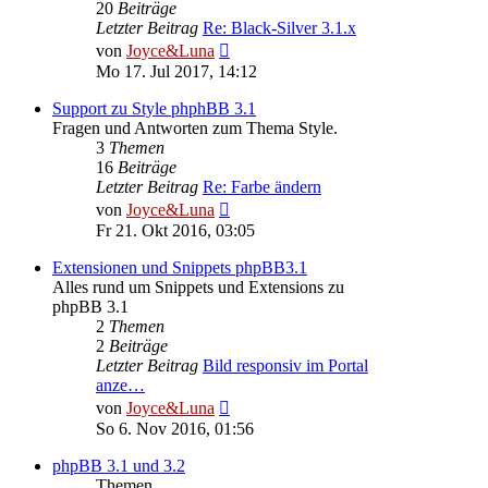
20
Beiträge
Letzter Beitrag
Re: Black-Silver 3.1.x
Neuester
von
Joyce&Luna
Beitrag
Mo 17. Jul 2017, 14:12
Support zu Style phphBB 3.1
Fragen und Antworten zum Thema Style.
3
Themen
16
Beiträge
Letzter Beitrag
Re: Farbe ändern
Neuester
von
Joyce&Luna
Beitrag
Fr 21. Okt 2016, 03:05
Extensionen und Snippets phpBB3.1
Alles rund um Snippets und Extensions zu
phpBB 3.1
2
Themen
2
Beiträge
Letzter Beitrag
Bild responsiv im Portal
anze…
Neuester
von
Joyce&Luna
Beitrag
So 6. Nov 2016, 01:56
phpBB 3.1 und 3.2
Themen