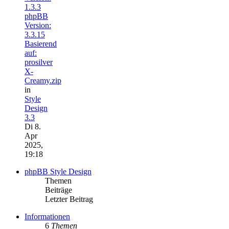
1.3.3
phpBB
Version:
3.3.15
Basierend
auf:
prosilver
X-
Creamy.zip
in
Style
Design
3.3
Di 8.
Apr
2025,
19:18
phpBB Style Design
Themen
Beiträge
Letzter Beitrag
Informationen
6
Themen