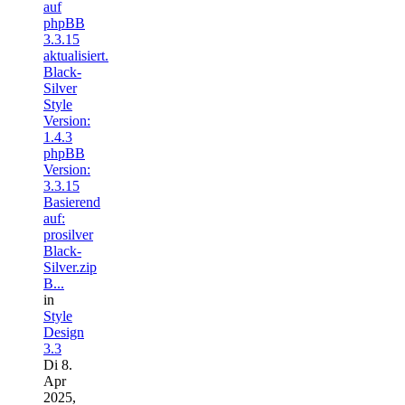
auf
phpBB
3.3.15
aktualisiert.
Black-
Silver
Style
Version:
1.4.3
phpBB
Version:
3.3.15
Basierend
auf:
prosilver
Black-
Silver.zip
B...
in
Style
Design
3.3
Di 8.
Apr
2025,