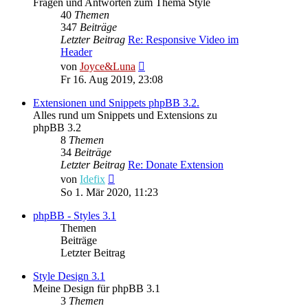
Fragen und Antworten zum Thema Style
40
Themen
347
Beiträge
Letzter Beitrag
Re: Responsive Video im
Header
Neuester
von
Joyce&Luna
Beitrag
Fr 16. Aug 2019, 23:08
Extensionen und Snippets phpBB 3.2.
Alles rund um Snippets und Extensions zu
phpBB 3.2
8
Themen
34
Beiträge
Letzter Beitrag
Re: Donate Extension
Neuester
von
Idefix
Beitrag
So 1. Mär 2020, 11:23
phpBB - Styles 3.1
Themen
Beiträge
Letzter Beitrag
Style Design 3.1
Meine Design für phpBB 3.1
3
Themen