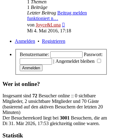
1
Themen
1
Beiträge
Letzter Beitrag
Beitrag melden
funktioniert n…
Neuester
von
Joyce&Luna
Beitrag
Mi 4. Mai 2016, 17:18
Anmelden
•
Registrieren
Benutzername:
Passwort:
|
Angemeldet bleiben
Wer ist online?
Insgesamt sind
72
Besucher online :: 0 sichtbare
Mitglieder, 2 unsichtbare Mitglieder und 70 Gäste
(basierend auf den aktiven Besuchern der letzten 20
Minuten)
Der Besucherrekord liegt bei
3001
Besuchern, die am
Di 31. Mär 2026, 17:53 gleichzeitig online waren.
Statistik