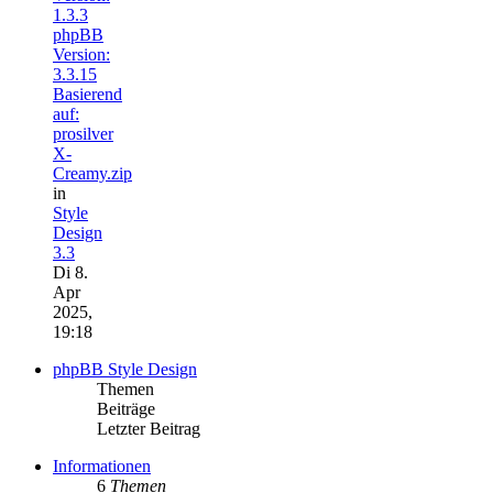
1.3.3
phpBB
Version:
3.3.15
Basierend
auf:
prosilver
X-
Creamy.zip
in
Style
Design
3.3
Di 8.
Apr
2025,
19:18
phpBB Style Design
Themen
Beiträge
Letzter Beitrag
Informationen
6
Themen