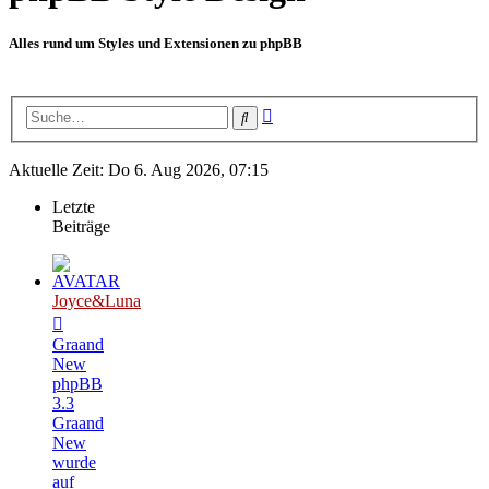
Alles rund um Styles und Extensionen zu phpBB
Erweiterte
Suche
Suche
Aktuelle Zeit: Do 6. Aug 2026, 07:15
Letzte
Beiträge
Joyce&Luna
Graand
New
phpBB
3.3
Graand
New
wurde
auf