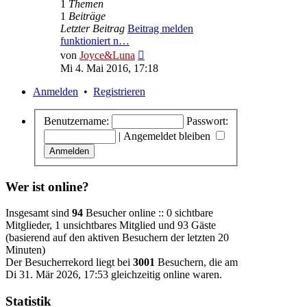
1
Themen
1
Beiträge
Letzter Beitrag
Beitrag melden
funktioniert n…
Neuester
von
Joyce&Luna
Beitrag
Mi 4. Mai 2016, 17:18
Anmelden
•
Registrieren
Benutzername:
Passwort:
|
Angemeldet bleiben
Wer ist online?
Insgesamt sind
94
Besucher online :: 0 sichtbare
Mitglieder, 1 unsichtbares Mitglied und 93 Gäste
(basierend auf den aktiven Besuchern der letzten 20
Minuten)
Der Besucherrekord liegt bei
3001
Besuchern, die am
Di 31. Mär 2026, 17:53 gleichzeitig online waren.
Statistik