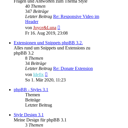
Fragen und Antworten zum Thema Style
40
Themen
347
Beiträge
Letzter Beitrag
Re: Responsive Video im
Header
Neuester
von
Joyce&Luna
Beitrag
Fr 16. Aug 2019, 23:08
Extensionen und Snippets phpBB 3.2.
Alles rund um Snippets und Extensions zu
phpBB 3.2
8
Themen
34
Beiträge
Letzter Beitrag
Re: Donate Extension
Neuester
von
Idefix
Beitrag
So 1. Mär 2020, 11:23
phpBB - Styles 3.1
Themen
Beiträge
Letzter Beitrag
Style Design 3.1
Meine Design für phpBB 3.1
3
Themen