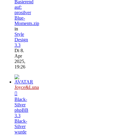
Basierend
auf:
prosilver
Blue-
Moments.zip
in
Style
Design
3.3
Di 8.
Apr
2025,
19:26
Joyce&Luna
Black-
Silver
phpBB
3.3
Black-
Silver
wurde