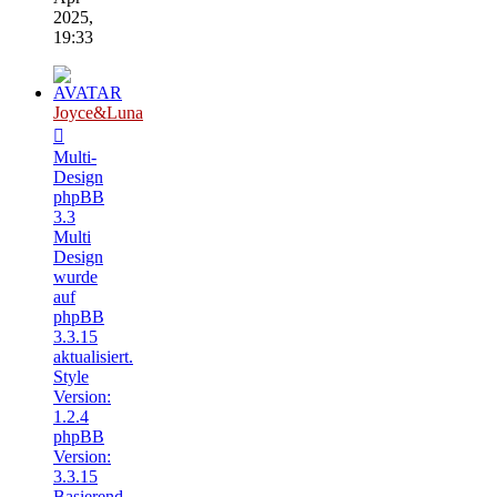
2025,
19:33
Joyce&Luna
Multi-
Design
phpBB
3.3
Multi
Design
wurde
auf
phpBB
3.3.15
aktualisiert.
Style
Version:
1.2.4
phpBB
Version:
3.3.15
Basierend