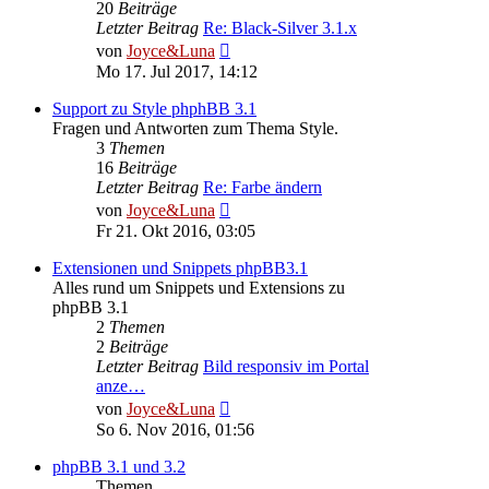
20
Beiträge
Letzter Beitrag
Re: Black-Silver 3.1.x
Neuester
von
Joyce&Luna
Beitrag
Mo 17. Jul 2017, 14:12
Support zu Style phphBB 3.1
Fragen und Antworten zum Thema Style.
3
Themen
16
Beiträge
Letzter Beitrag
Re: Farbe ändern
Neuester
von
Joyce&Luna
Beitrag
Fr 21. Okt 2016, 03:05
Extensionen und Snippets phpBB3.1
Alles rund um Snippets und Extensions zu
phpBB 3.1
2
Themen
2
Beiträge
Letzter Beitrag
Bild responsiv im Portal
anze…
Neuester
von
Joyce&Luna
Beitrag
So 6. Nov 2016, 01:56
phpBB 3.1 und 3.2
Themen