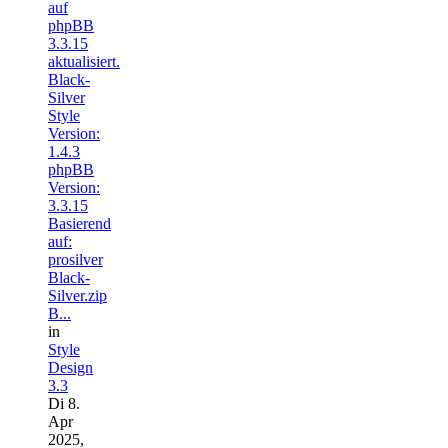
auf
phpBB
3.3.15
aktualisiert.
Black-
Silver
Style
Version:
1.4.3
phpBB
Version:
3.3.15
Basierend
auf:
prosilver
Black-
Silver.zip
B...
in
Style
Design
3.3
Di 8.
Apr
2025,