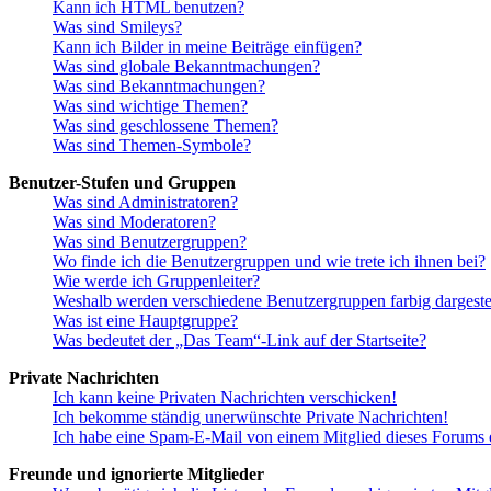
Kann ich HTML benutzen?
Was sind Smileys?
Kann ich Bilder in meine Beiträge einfügen?
Was sind globale Bekanntmachungen?
Was sind Bekanntmachungen?
Was sind wichtige Themen?
Was sind geschlossene Themen?
Was sind Themen-Symbole?
Benutzer-Stufen und Gruppen
Was sind Administratoren?
Was sind Moderatoren?
Was sind Benutzergruppen?
Wo finde ich die Benutzergruppen und wie trete ich ihnen bei?
Wie werde ich Gruppenleiter?
Weshalb werden verschiedene Benutzergruppen farbig dargestel
Was ist eine Hauptgruppe?
Was bedeutet der „Das Team“-Link auf der Startseite?
Private Nachrichten
Ich kann keine Privaten Nachrichten verschicken!
Ich bekomme ständig unerwünschte Private Nachrichten!
Ich habe eine Spam-E-Mail von einem Mitglied dieses Forums e
Freunde und ignorierte Mitglieder