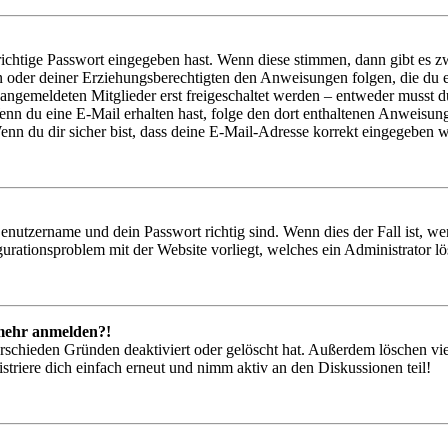
richtige Passwort eingegeben hast. Wenn diese stimmen, dann gibt es
ern oder deiner Erziehungsberechtigten den Anweisungen folgen, die du e
 angemeldeten Mitglieder erst freigeschaltet werden – entweder musst du
. Wenn du eine E-Mail erhalten hast, folge den dort enthaltenen Anweis
nn du dir sicher bist, dass deine E-Mail-Adresse korrekt eingegeben w
Benutzername und dein Passwort richtig sind. Wenn dies der Fall ist, w
igurationsproblem mit der Website vorliegt, welches ein Administrator l
t mehr anmelden?!
rschieden Gründen deaktiviert oder gelöscht hat. Außerdem löschen vie
triere dich einfach erneut und nimm aktiv an den Diskussionen teil!