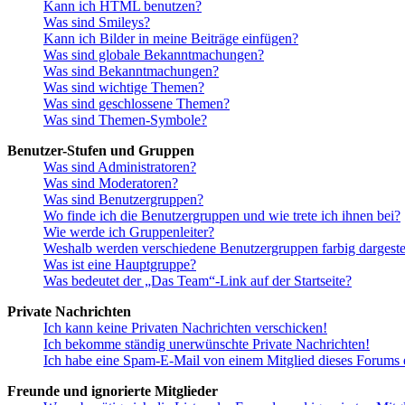
Kann ich HTML benutzen?
Was sind Smileys?
Kann ich Bilder in meine Beiträge einfügen?
Was sind globale Bekanntmachungen?
Was sind Bekanntmachungen?
Was sind wichtige Themen?
Was sind geschlossene Themen?
Was sind Themen-Symbole?
Benutzer-Stufen und Gruppen
Was sind Administratoren?
Was sind Moderatoren?
Was sind Benutzergruppen?
Wo finde ich die Benutzergruppen und wie trete ich ihnen bei?
Wie werde ich Gruppenleiter?
Weshalb werden verschiedene Benutzergruppen farbig dargestel
Was ist eine Hauptgruppe?
Was bedeutet der „Das Team“-Link auf der Startseite?
Private Nachrichten
Ich kann keine Privaten Nachrichten verschicken!
Ich bekomme ständig unerwünschte Private Nachrichten!
Ich habe eine Spam-E-Mail von einem Mitglied dieses Forums e
Freunde und ignorierte Mitglieder