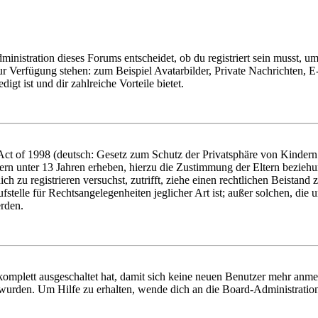
istration dieses Forums entscheidet, ob du registriert sein musst, um Be
zur Verfügung stehen: zum Beispiel Avatarbilder, Private Nachrichten, 
igt ist und dir zahlreiche Vorteile bietet.
t of 1998 (deutsch: Gesetz zum Schutz der Privatsphäre von Kindern i
ern unter 13 Jahren erheben, hierzu die Zustimmung der Eltern bezieh
dich zu registrieren versuchst, zutrifft, ziehe einen rechtlichen Beista
stelle für Rechtsangelegenheiten jeglicher Art ist; außer solchen, die
erden.
 komplett ausgeschaltet hat, damit sich keine neuen Benutzer mehr anm
 wurden. Um Hilfe zu erhalten, wende dich an die Board-Administratio