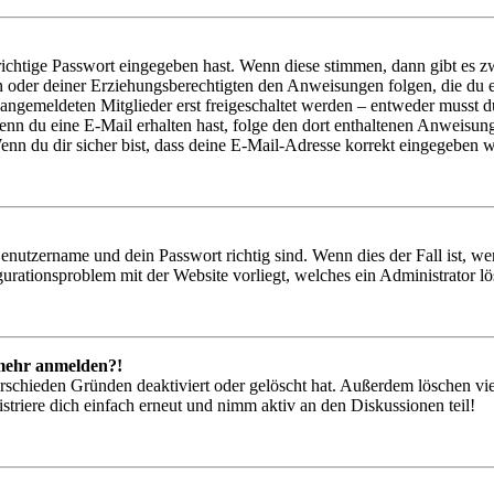
richtige Passwort eingegeben hast. Wenn diese stimmen, dann gibt es
ern oder deiner Erziehungsberechtigten den Anweisungen folgen, die du e
 angemeldeten Mitglieder erst freigeschaltet werden – entweder musst du
. Wenn du eine E-Mail erhalten hast, folge den dort enthaltenen Anweis
nn du dir sicher bist, dass deine E-Mail-Adresse korrekt eingegeben w
Benutzername und dein Passwort richtig sind. Wenn dies der Fall ist, w
igurationsproblem mit der Website vorliegt, welches ein Administrator l
t mehr anmelden?!
rschieden Gründen deaktiviert oder gelöscht hat. Außerdem löschen vie
triere dich einfach erneut und nimm aktiv an den Diskussionen teil!