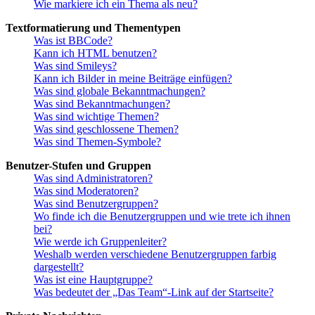
Wie markiere ich ein Thema als neu?
Textformatierung und Thementypen
Was ist BBCode?
Kann ich HTML benutzen?
Was sind Smileys?
Kann ich Bilder in meine Beiträge einfügen?
Was sind globale Bekanntmachungen?
Was sind Bekanntmachungen?
Was sind wichtige Themen?
Was sind geschlossene Themen?
Was sind Themen-Symbole?
Benutzer-Stufen und Gruppen
Was sind Administratoren?
Was sind Moderatoren?
Was sind Benutzergruppen?
Wo finde ich die Benutzergruppen und wie trete ich ihnen
bei?
Wie werde ich Gruppenleiter?
Weshalb werden verschiedene Benutzergruppen farbig
dargestellt?
Was ist eine Hauptgruppe?
Was bedeutet der „Das Team“-Link auf der Startseite?