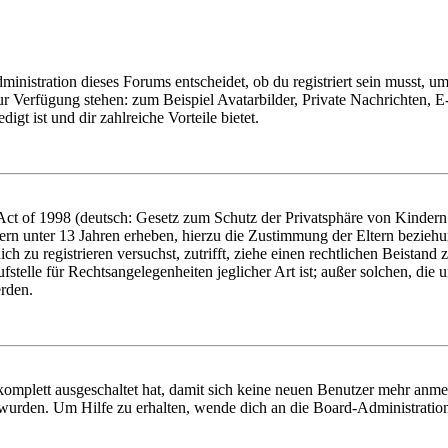
istration dieses Forums entscheidet, ob du registriert sein musst, um Be
zur Verfügung stehen: zum Beispiel Avatarbilder, Private Nachrichten, 
igt ist und dir zahlreiche Vorteile bietet.
t of 1998 (deutsch: Gesetz zum Schutz der Privatsphäre von Kindern i
ern unter 13 Jahren erheben, hierzu die Zustimmung der Eltern bezieh
dich zu registrieren versuchst, zutrifft, ziehe einen rechtlichen Beista
stelle für Rechtsangelegenheiten jeglicher Art ist; außer solchen, die
erden.
 komplett ausgeschaltet hat, damit sich keine neuen Benutzer mehr anm
 wurden. Um Hilfe zu erhalten, wende dich an die Board-Administratio