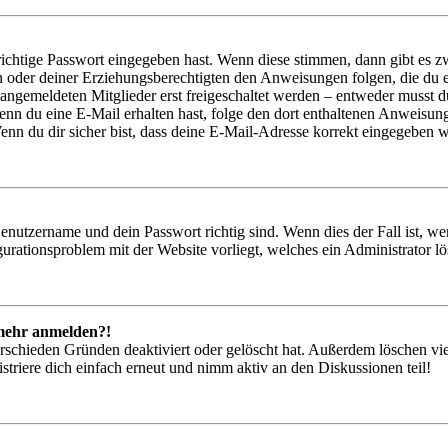
richtige Passwort eingegeben hast. Wenn diese stimmen, dann gibt es
ern oder deiner Erziehungsberechtigten den Anweisungen folgen, die du e
 angemeldeten Mitglieder erst freigeschaltet werden – entweder musst du
. Wenn du eine E-Mail erhalten hast, folge den dort enthaltenen Anweis
nn du dir sicher bist, dass deine E-Mail-Adresse korrekt eingegeben w
Benutzername und dein Passwort richtig sind. Wenn dies der Fall ist, w
igurationsproblem mit der Website vorliegt, welches ein Administrator l
t mehr anmelden?!
rschieden Gründen deaktiviert oder gelöscht hat. Außerdem löschen vie
triere dich einfach erneut und nimm aktiv an den Diskussionen teil!