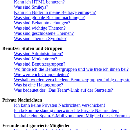
Kann ich HTML benutzen?
Was sind Smileys?
Kann ich Bilder in meine Beiträge einfügen?
Was sind globale Bekanntmachungen?
Was sind Bekanntmachungen?
Was sind wichtige Themen?
Was sind geschlossene Themen?
Was sind Themen-Symbole?
Benutzer-Stufen und Gruppen
Was sind Administratoren?
Was sind Moderatoren?
Was sind Benutzergruppen?
Wo finde ich die Benutzergruppen und wie trete ich ihnen bei?
Wie werde ich Gruppenleiter?
Weshalb werden verschiedene Benutzergruppen farbig dargestel
Was ist eine Hauptgruppe?
Was bedeutet der „Das Team“-Link auf der Startseite?
Private Nachrichten
Ich kann keine Privaten Nachrichten verschicken!
Ich bekomme ständig unerwünschte Private Nachrichten!
Ich habe eine Spam-E-Mail von einem Mitglied dieses Forums e
Freunde und ignorierte Mitglieder