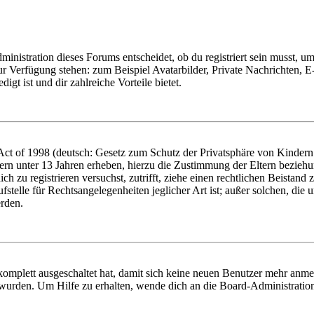
istration dieses Forums entscheidet, ob du registriert sein musst, um Be
zur Verfügung stehen: zum Beispiel Avatarbilder, Private Nachrichten, 
igt ist und dir zahlreiche Vorteile bietet.
t of 1998 (deutsch: Gesetz zum Schutz der Privatsphäre von Kindern i
ern unter 13 Jahren erheben, hierzu die Zustimmung der Eltern bezieh
dich zu registrieren versuchst, zutrifft, ziehe einen rechtlichen Beista
stelle für Rechtsangelegenheiten jeglicher Art ist; außer solchen, die
erden.
 komplett ausgeschaltet hat, damit sich keine neuen Benutzer mehr anm
 wurden. Um Hilfe zu erhalten, wende dich an die Board-Administratio