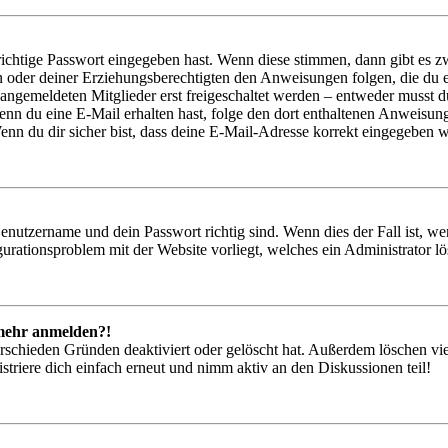
richtige Passwort eingegeben hast. Wenn diese stimmen, dann gibt es
ern oder deiner Erziehungsberechtigten den Anweisungen folgen, die du e
 angemeldeten Mitglieder erst freigeschaltet werden – entweder musst du
. Wenn du eine E-Mail erhalten hast, folge den dort enthaltenen Anweis
nn du dir sicher bist, dass deine E-Mail-Adresse korrekt eingegeben w
Benutzername und dein Passwort richtig sind. Wenn dies der Fall ist, w
igurationsproblem mit der Website vorliegt, welches ein Administrator l
t mehr anmelden?!
rschieden Gründen deaktiviert oder gelöscht hat. Außerdem löschen vie
triere dich einfach erneut und nimm aktiv an den Diskussionen teil!