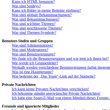
Kann ich HTML benutzen?
Was sind Smileys?
Kann ich Bilder in meine Beiträge einfügen?
Was sind globale Bekanntmachungen?
Was sind Bekanntmachungen?
Was sind wichtige Themen?
Was sind geschlossene Themen?
Was sind Themen-Symbole?
Benutzer-Stufen und Gruppen
Was sind Administratoren?
Was sind Moderatoren?
Was sind Benutzergruppen?
Wo finde ich die Benutzergruppen und wie trete ich ihnen bei?
Wie werde ich Gruppenleiter?
Weshalb werden verschiedene Benutzergruppen farbig dargestel
Was ist eine Hauptgruppe?
Was bedeutet der „Das Team“-Link auf der Startseite?
Private Nachrichten
Ich kann keine Privaten Nachrichten verschicken!
Ich bekomme ständig unerwünschte Private Nachrichten!
Ich habe eine Spam-E-Mail von einem Mitglied dieses Forums e
Freunde und ignorierte Mitglieder