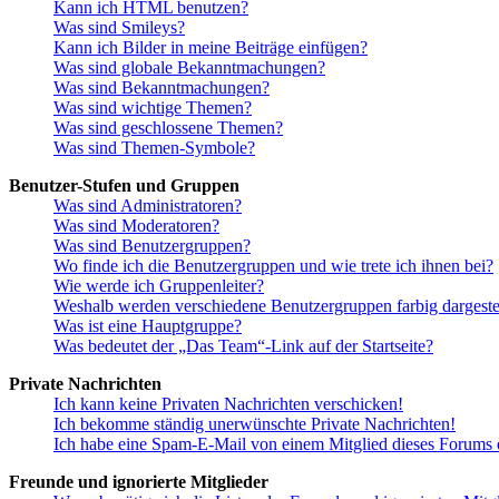
Kann ich HTML benutzen?
Was sind Smileys?
Kann ich Bilder in meine Beiträge einfügen?
Was sind globale Bekanntmachungen?
Was sind Bekanntmachungen?
Was sind wichtige Themen?
Was sind geschlossene Themen?
Was sind Themen-Symbole?
Benutzer-Stufen und Gruppen
Was sind Administratoren?
Was sind Moderatoren?
Was sind Benutzergruppen?
Wo finde ich die Benutzergruppen und wie trete ich ihnen bei?
Wie werde ich Gruppenleiter?
Weshalb werden verschiedene Benutzergruppen farbig dargestel
Was ist eine Hauptgruppe?
Was bedeutet der „Das Team“-Link auf der Startseite?
Private Nachrichten
Ich kann keine Privaten Nachrichten verschicken!
Ich bekomme ständig unerwünschte Private Nachrichten!
Ich habe eine Spam-E-Mail von einem Mitglied dieses Forums e
Freunde und ignorierte Mitglieder