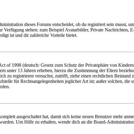
istration dieses Forums entscheidet, ob du registriert sein musst, um Be
zur Verfügung stehen: zum Beispiel Avatarbilder, Private Nachrichten, 
igt ist und dir zahlreiche Vorteile bietet.
t of 1998 (deutsch: Gesetz zum Schutz der Privatsphäre von Kindern i
ern unter 13 Jahren erheben, hierzu die Zustimmung der Eltern bezieh
dich zu registrieren versuchst, zutrifft, ziehe einen rechtlichen Beista
stelle für Rechtsangelegenheiten jeglicher Art ist; außer solchen, die
erden.
 komplett ausgeschaltet hat, damit sich keine neuen Benutzer mehr anm
 wurden. Um Hilfe zu erhalten, wende dich an die Board-Administratio