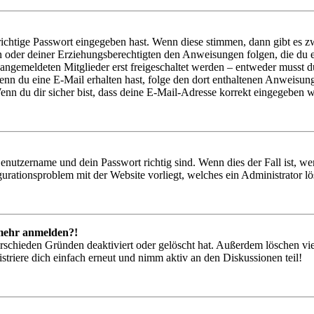
richtige Passwort eingegeben hast. Wenn diese stimmen, dann gibt es
ern oder deiner Erziehungsberechtigten den Anweisungen folgen, die du e
 angemeldeten Mitglieder erst freigeschaltet werden – entweder musst du
. Wenn du eine E-Mail erhalten hast, folge den dort enthaltenen Anweis
nn du dir sicher bist, dass deine E-Mail-Adresse korrekt eingegeben w
Benutzername und dein Passwort richtig sind. Wenn dies der Fall ist, w
igurationsproblem mit der Website vorliegt, welches ein Administrator l
t mehr anmelden?!
rschieden Gründen deaktiviert oder gelöscht hat. Außerdem löschen vie
triere dich einfach erneut und nimm aktiv an den Diskussionen teil!