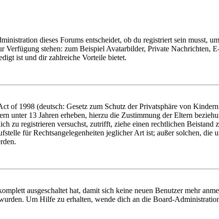
istration dieses Forums entscheidet, ob du registriert sein musst, um Be
zur Verfügung stehen: zum Beispiel Avatarbilder, Private Nachrichten, 
igt ist und dir zahlreiche Vorteile bietet.
t of 1998 (deutsch: Gesetz zum Schutz der Privatsphäre von Kindern i
ern unter 13 Jahren erheben, hierzu die Zustimmung der Eltern bezieh
dich zu registrieren versuchst, zutrifft, ziehe einen rechtlichen Beista
stelle für Rechtsangelegenheiten jeglicher Art ist; außer solchen, die
erden.
 komplett ausgeschaltet hat, damit sich keine neuen Benutzer mehr anm
 wurden. Um Hilfe zu erhalten, wende dich an die Board-Administratio