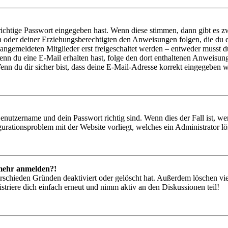
richtige Passwort eingegeben hast. Wenn diese stimmen, dann gibt es
ern oder deiner Erziehungsberechtigten den Anweisungen folgen, die du e
 angemeldeten Mitglieder erst freigeschaltet werden – entweder musst du
. Wenn du eine E-Mail erhalten hast, folge den dort enthaltenen Anweis
nn du dir sicher bist, dass deine E-Mail-Adresse korrekt eingegeben w
Benutzername und dein Passwort richtig sind. Wenn dies der Fall ist, w
igurationsproblem mit der Website vorliegt, welches ein Administrator l
t mehr anmelden?!
rschieden Gründen deaktiviert oder gelöscht hat. Außerdem löschen vie
triere dich einfach erneut und nimm aktiv an den Diskussionen teil!