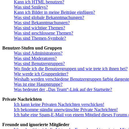
Kann ich HTML benutzen?
Was sind Smileys?
Kann ich Bilder in meine Beiträge einfügen?
Was sind globale Bekanntmachungen?
Was sind Bekanntmachungen?
Was sind wichtige Themen?
Was sind geschlossene Themen?
Was sind Themen-Symbole?
Benutzer-Stufen und Gruppen
Was sind Administratoren?
Was sind Moderatoren?
Was sind Benutzergruppen?
Wo finde ich die Benutzergruppen und wie trete ich ihnen bei?
Wie werde ich Gruppenleiter?
Weshalb werden verschiedene Benutzergruppen farbig dargestel
Was ist eine Hauptgruppe?
Was bedeutet der „Das Team“-Link auf der Startseite?
Private Nachrichten
Ich kann keine Privaten Nachrichten verschicken!
Ich bekomme ständig unerwünschte Private Nachrichten!
Ich habe eine Spam-E-Mail von einem Mitglied dieses Forums e
Freunde und ignorierte Mitglieder