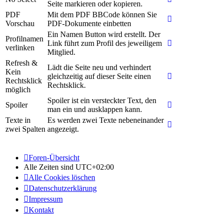
Seite markieren oder kopieren.
PDF
Mit dem PDF BBCode können Sie
Vorschau
PDF-Dokumente einbetten
Ein Namen Button wird erstellt. Der
Profilnamen
Link führt zum Profil des jeweiligem
verlinken
Mitglied.
Refresh &
Lädt die Seite neu und verhindert
Kein
gleichzeitig auf dieser Seite einen
Rechtsklick
Rechtsklick.
möglich
Spoiler ist ein versteckter Text, den
Spoiler
man ein und ausklappen kann.
Texte in
Es werden zwei Texte nebeneinander
zwei Spalten
angezeigt.
Foren-Übersicht
Alle Zeiten sind
UTC+02:00
Alle Cookies löschen
Datenschutzerklärung
Impressum
Kontakt