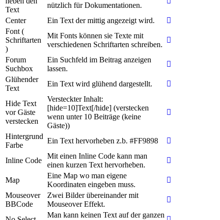
neben den
nützlich für Dokumentationen.
Text
Center
Ein Text der mittig angezeigt wird.
Font (
Mit Fonts können sie Texte mit
Schriftarten
verschiedenen Schriftarten schreiben.
)
Forum
Ein Suchfeld im Beitrag anzeigen
Suchbox
lassen.
Glühender
Ein Text wird glühend dargestellt.
Text
Versteckter Inhalt:
Hide Text
[hide=10]Text[/hide] (verstecken
vor Gäste
wenn unter 10 Beiträge (keine
verstecken
Gäste))
Hintergrund
Ein Text hervorheben z.b. #FF9898
Farbe
Mit einen Inline Code kann man
Inline Code
einen kurzen Text hervorheben.
Eine Map wo man eigene
Map
Koordinaten eingeben muss.
Mouseover
Zwei Bilder übereinander mit
BBCode
Mouseover Effekt.
Man kann keinen Text auf der ganzen
No Select