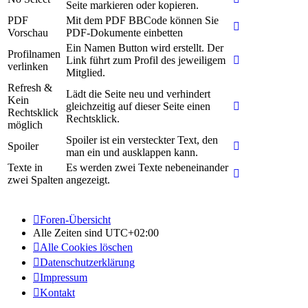
Seite markieren oder kopieren.
PDF
Mit dem PDF BBCode können Sie
Vorschau
PDF-Dokumente einbetten
Ein Namen Button wird erstellt. Der
Profilnamen
Link führt zum Profil des jeweiligem
verlinken
Mitglied.
Refresh &
Lädt die Seite neu und verhindert
Kein
gleichzeitig auf dieser Seite einen
Rechtsklick
Rechtsklick.
möglich
Spoiler ist ein versteckter Text, den
Spoiler
man ein und ausklappen kann.
Texte in
Es werden zwei Texte nebeneinander
zwei Spalten
angezeigt.
Foren-Übersicht
Alle Zeiten sind
UTC+02:00
Alle Cookies löschen
Datenschutzerklärung
Impressum
Kontakt