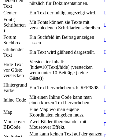
neben den
nützlich für Dokumentationen.
Text
Center
Ein Text der mittig angezeigt wird.
Font (
Mit Fonts können sie Texte mit
Schriftarten
verschiedenen Schriftarten schreiben.
)
Forum
Ein Suchfeld im Beitrag anzeigen
Suchbox
lassen.
Glühender
Ein Text wird glühend dargestellt.
Text
Versteckter Inhalt:
Hide Text
[hide=10]Text[/hide] (verstecken
vor Gäste
wenn unter 10 Beiträge (keine
verstecken
Gäste))
Hintergrund
Ein Text hervorheben z.b. #FF9898
Farbe
Mit einen Inline Code kann man
Inline Code
einen kurzen Text hervorheben.
Eine Map wo man eigene
Map
Koordinaten eingeben muss.
Mouseover
Zwei Bilder übereinander mit
BBCode
Mouseover Effekt.
Man kann keinen Text auf der ganzen
No Select