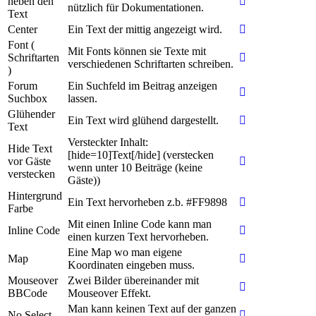
neben den
nützlich für Dokumentationen.
Text
Center
Ein Text der mittig angezeigt wird.
Font (
Mit Fonts können sie Texte mit
Schriftarten
verschiedenen Schriftarten schreiben.
)
Forum
Ein Suchfeld im Beitrag anzeigen
Suchbox
lassen.
Glühender
Ein Text wird glühend dargestellt.
Text
Versteckter Inhalt:
Hide Text
[hide=10]Text[/hide] (verstecken
vor Gäste
wenn unter 10 Beiträge (keine
verstecken
Gäste))
Hintergrund
Ein Text hervorheben z.b. #FF9898
Farbe
Mit einen Inline Code kann man
Inline Code
einen kurzen Text hervorheben.
Eine Map wo man eigene
Map
Koordinaten eingeben muss.
Mouseover
Zwei Bilder übereinander mit
BBCode
Mouseover Effekt.
Man kann keinen Text auf der ganzen
No Select