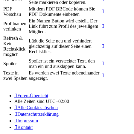
Seite markieren oder kopieren.
PDF
Mit dem PDF BBCode können Sie
Vorschau
PDF-Dokumente einbetten
Ein Namen Button wird erstellt. Der
Profilnamen
Link führt zum Profil des jeweiligem
verlinken
Mitglied.
Refresh &
Lädt die Seite neu und verhindert
Kein
gleichzeitig auf dieser Seite einen
Rechtsklick
Rechtsklick.
möglich
Spoiler ist ein versteckter Text, den
Spoiler
man ein und ausklappen kann.
Texte in
Es werden zwei Texte nebeneinander
zwei Spalten
angezeigt.
Foren-Übersicht
Alle Zeiten sind
UTC+02:00
Alle Cookies löschen
Datenschutzerklärung
Impressum
Kontakt