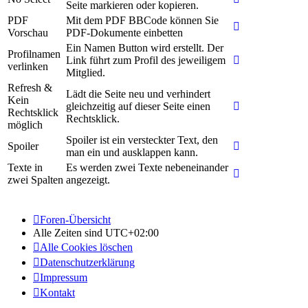
Seite markieren oder kopieren.
PDF
Mit dem PDF BBCode können Sie
Vorschau
PDF-Dokumente einbetten
Ein Namen Button wird erstellt. Der
Profilnamen
Link führt zum Profil des jeweiligem
verlinken
Mitglied.
Refresh &
Lädt die Seite neu und verhindert
Kein
gleichzeitig auf dieser Seite einen
Rechtsklick
Rechtsklick.
möglich
Spoiler ist ein versteckter Text, den
Spoiler
man ein und ausklappen kann.
Texte in
Es werden zwei Texte nebeneinander
zwei Spalten
angezeigt.
Foren-Übersicht
Alle Zeiten sind
UTC+02:00
Alle Cookies löschen
Datenschutzerklärung
Impressum
Kontakt