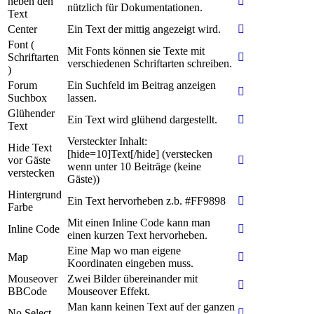
neben den
nützlich für Dokumentationen.
Text
Center
Ein Text der mittig angezeigt wird.
Font (
Mit Fonts können sie Texte mit
Schriftarten
verschiedenen Schriftarten schreiben.
)
Forum
Ein Suchfeld im Beitrag anzeigen
Suchbox
lassen.
Glühender
Ein Text wird glühend dargestellt.
Text
Versteckter Inhalt:
Hide Text
[hide=10]Text[/hide] (verstecken
vor Gäste
wenn unter 10 Beiträge (keine
verstecken
Gäste))
Hintergrund
Ein Text hervorheben z.b. #FF9898
Farbe
Mit einen Inline Code kann man
Inline Code
einen kurzen Text hervorheben.
Eine Map wo man eigene
Map
Koordinaten eingeben muss.
Mouseover
Zwei Bilder übereinander mit
BBCode
Mouseover Effekt.
Man kann keinen Text auf der ganzen
No Select