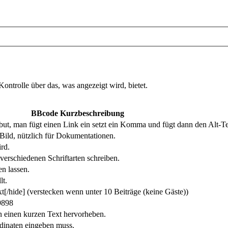
ntrolle über das, was angezeigt wird, bietet.
BBcode Kurzbeschreibung
ibut, man fügt einen Link ein setzt ein Komma und fügt dann den Alt-Te
 Bild, nützlich für Dokumentationen.
ird.
verschiedenen Schriftarten schreiben.
n lassen.
lt.
xt[/hide] (verstecken wenn unter 10 Beiträge (keine Gäste))
9898
n einen kurzen Text hervorheben.
inaten eingeben muss.