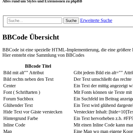
Alles rund um Styles und Extensionen zu phpBB
Erweiterte Suche
Suche
BBCode Übersicht
BBCode ist eine spezielle HTML-Implementierung, die eine größere Ko
Hier entsteht eine Sammlung von BBCodes
BBcode Titel
Bild mit alt"" Attribut
Gibt jedem Bild ein alt="" Attr
Bild rechts neben den Text
Der Text umschließt das rechte
Center
Ein Text der mittig angezeigt w
Font ( Schriftarten )
Mit Fonts können sie Texte mit 
Forum Suchbox
Ein Suchfeld im Beitrag anzeige
Glühender Text
Ein Text wird glühend dargestel
Hide Text vor Gäste verstecken
Versteckter Inhalt: [hide=10]Te
Hintergrund Farbe
Ein Text hervorheben z.b. #FF
Inline Code
Mit einen Inline Code kann ma
Map
Eine Map wo man eigene Koord