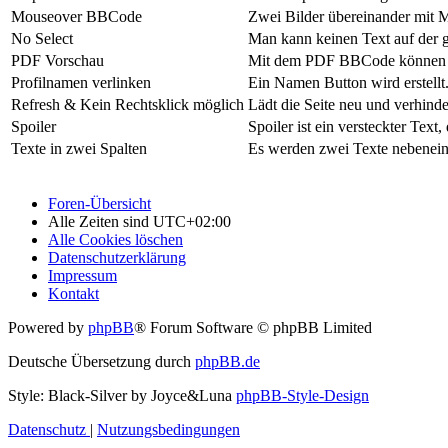
Mouseover BBCode
Zwei Bilder übereinander mit 
No Select
Man kann keinen Text auf der g
PDF Vorschau
Mit dem PDF BBCode können 
Profilnamen verlinken
Ein Namen Button wird erstellt.
Refresh & Kein Rechtsklick möglich
Lädt die Seite neu und verhinder
Spoiler
Spoiler ist ein versteckter Tex
Texte in zwei Spalten
Es werden zwei Texte nebenein
Foren-Übersicht
Alle Zeiten sind
UTC+02:00
Alle Cookies löschen
Datenschutzerklärung
Impressum
Kontakt
Powered by
phpBB
® Forum Software © phpBB Limited
Deutsche Übersetzung durch
phpBB.de
Style: Black-Silver by Joyce&Luna
phpBB-Style-Design
Datenschutz
|
Nutzungsbedingungen