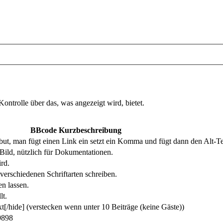
ntrolle über das, was angezeigt wird, bietet.
BBcode Kurzbeschreibung
ibut, man fügt einen Link ein setzt ein Komma und fügt dann den Alt-Te
 Bild, nützlich für Dokumentationen.
ird.
verschiedenen Schriftarten schreiben.
n lassen.
lt.
xt[/hide] (verstecken wenn unter 10 Beiträge (keine Gäste))
9898