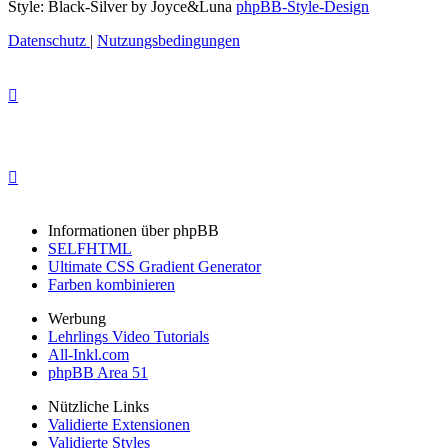
Style: Black-Silver by Joyce&Luna
phpBB-Style-Design
Datenschutz
|
Nutzungsbedingungen
Informationen über phpBB
SELFHTML
Ultimate CSS Gradient Generator
Farben kombinieren
Werbung
Lehrlings Video Tutorials
All-Inkl.com
phpBB Area 51
Nützliche Links
Validierte Extensionen
Validierte Styles