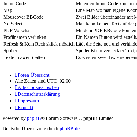
Inline Code
Mit einen Inline Code kann ma
Map
Eine Map wo man eigene Koord
Mouseover BBCode
Zwei Bilder übereinander mit 
No Select
Man kann keinen Text auf der g
PDF Vorschau
Mit dem PDF BBCode können 
Profilnamen verlinken
Ein Namen Button wird erstellt.
Refresh & Kein Rechtsklick möglich
Lädt die Seite neu und verhinder
Spoiler
Spoiler ist ein versteckter Tex
Texte in zwei Spalten
Es werden zwei Texte nebenein
Foren-Übersicht
Alle Zeiten sind
UTC+02:00
Alle Cookies löschen
Datenschutzerklärung
Impressum
Kontakt
Powered by
phpBB
® Forum Software © phpBB Limited
Deutsche Übersetzung durch
phpBB.de