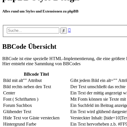
Alles rund um Styles und Extensionen zu phpBB
Erweiterte
Suche
Suche
BBCode Übersicht
BBCode ist eine spezielle HTML-Implementierung, die eine größere Ko
Hier entsteht eine Sammlung von BBCodes
BBcode Titel
Bild mit alt"" Attribut
Gibt jedem Bild ein alt="" Attr
Bild rechts neben den Text
Der Text umschließt das rechte
Center
Ein Text der mittig angezeigt w
Font ( Schriftarten )
Mit Fonts können sie Texte mit 
Forum Suchbox
Ein Suchfeld im Beitrag anzeige
Glühender Text
Ein Text wird glühend dargestel
Hide Text vor Gäste verstecken
Versteckter Inhalt: [hide=10]Te
Hintergrund Farbe
Ein Text hervorheben z.b. #FF