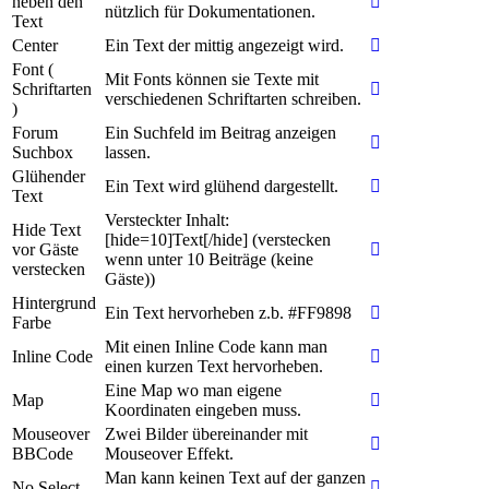
neben den
nützlich für Dokumentationen.
Text
Center
Ein Text der mittig angezeigt wird.
Font (
Mit Fonts können sie Texte mit
Schriftarten
verschiedenen Schriftarten schreiben.
)
Forum
Ein Suchfeld im Beitrag anzeigen
Suchbox
lassen.
Glühender
Ein Text wird glühend dargestellt.
Text
Versteckter Inhalt:
Hide Text
[hide=10]Text[/hide] (verstecken
vor Gäste
wenn unter 10 Beiträge (keine
verstecken
Gäste))
Hintergrund
Ein Text hervorheben z.b. #FF9898
Farbe
Mit einen Inline Code kann man
Inline Code
einen kurzen Text hervorheben.
Eine Map wo man eigene
Map
Koordinaten eingeben muss.
Mouseover
Zwei Bilder übereinander mit
BBCode
Mouseover Effekt.
Man kann keinen Text auf der ganzen
No Select