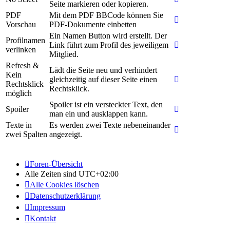
Seite markieren oder kopieren.
PDF
Mit dem PDF BBCode können Sie
Vorschau
PDF-Dokumente einbetten
Ein Namen Button wird erstellt. Der
Profilnamen
Link führt zum Profil des jeweiligem
verlinken
Mitglied.
Refresh &
Lädt die Seite neu und verhindert
Kein
gleichzeitig auf dieser Seite einen
Rechtsklick
Rechtsklick.
möglich
Spoiler ist ein versteckter Text, den
Spoiler
man ein und ausklappen kann.
Texte in
Es werden zwei Texte nebeneinander
zwei Spalten
angezeigt.
Foren-Übersicht
Alle Zeiten sind
UTC+02:00
Alle Cookies löschen
Datenschutzerklärung
Impressum
Kontakt