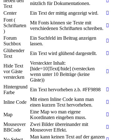
neben den
nützlich für Dokumentationen.
Text
Center
Ein Text der mittig angezeigt wird.
Font (
Mit Fonts können sie Texte mit
Schriftarten
verschiedenen Schriftarten schreiben.
)
Forum
Ein Suchfeld im Beitrag anzeigen
Suchbox
lassen.
Glühender
Ein Text wird glühend dargestellt.
Text
Versteckter Inhalt:
Hide Text
[hide=10]Text[/hide] (verstecken
vor Gäste
wenn unter 10 Beiträge (keine
verstecken
Gäste))
Hintergrund
Ein Text hervorheben z.b. #FF9898
Farbe
Mit einen Inline Code kann man
Inline Code
einen kurzen Text hervorheben.
Eine Map wo man eigene
Map
Koordinaten eingeben muss.
Mouseover
Zwei Bilder übereinander mit
BBCode
Mouseover Effekt.
Man kann keinen Text auf der ganzen
No Select