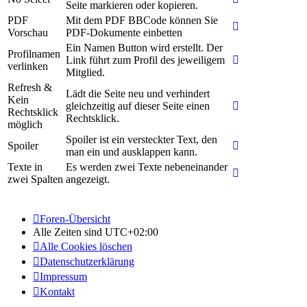
Seite markieren oder kopieren.
PDF
Mit dem PDF BBCode können Sie
Vorschau
PDF-Dokumente einbetten
Ein Namen Button wird erstellt. Der
Profilnamen
Link führt zum Profil des jeweiligem
verlinken
Mitglied.
Refresh &
Lädt die Seite neu und verhindert
Kein
gleichzeitig auf dieser Seite einen
Rechtsklick
Rechtsklick.
möglich
Spoiler ist ein versteckter Text, den
Spoiler
man ein und ausklappen kann.
Texte in
Es werden zwei Texte nebeneinander
zwei Spalten
angezeigt.
Foren-Übersicht
Alle Zeiten sind
UTC+02:00
Alle Cookies löschen
Datenschutzerklärung
Impressum
Kontakt