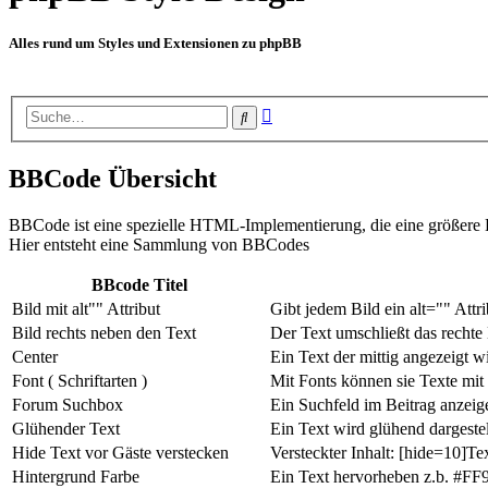
Alles rund um Styles und Extensionen zu phpBB
Erweiterte
Suche
Suche
BBCode Übersicht
BBCode ist eine spezielle HTML-Implementierung, die eine größere Ko
Hier entsteht eine Sammlung von BBCodes
BBcode Titel
Bild mit alt"" Attribut
Gibt jedem Bild ein alt="" Attr
Bild rechts neben den Text
Der Text umschließt das rechte
Center
Ein Text der mittig angezeigt w
Font ( Schriftarten )
Mit Fonts können sie Texte mit 
Forum Suchbox
Ein Suchfeld im Beitrag anzeige
Glühender Text
Ein Text wird glühend dargestel
Hide Text vor Gäste verstecken
Versteckter Inhalt: [hide=10]Te
Hintergrund Farbe
Ein Text hervorheben z.b. #FF