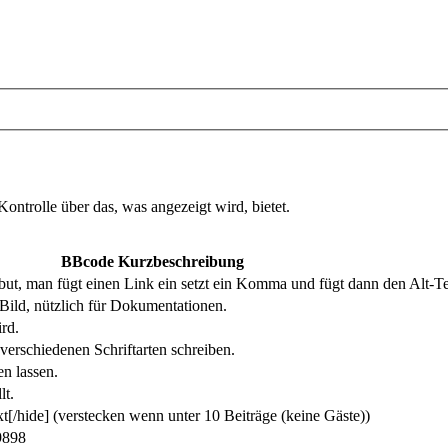
ntrolle über das, was angezeigt wird, bietet.
BBcode Kurzbeschreibung
ibut, man fügt einen Link ein setzt ein Komma und fügt dann den Alt-Te
 Bild, nützlich für Dokumentationen.
ird.
verschiedenen Schriftarten schreiben.
n lassen.
lt.
xt[/hide] (verstecken wenn unter 10 Beiträge (keine Gäste))
9898