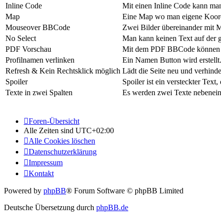
Inline Code
Mit einen Inline Code kann ma
Map
Eine Map wo man eigene Koord
Mouseover BBCode
Zwei Bilder übereinander mit 
No Select
Man kann keinen Text auf der g
PDF Vorschau
Mit dem PDF BBCode können 
Profilnamen verlinken
Ein Namen Button wird erstellt.
Refresh & Kein Rechtsklick möglich
Lädt die Seite neu und verhinder
Spoiler
Spoiler ist ein versteckter Tex
Texte in zwei Spalten
Es werden zwei Texte nebenein
Foren-Übersicht
Alle Zeiten sind
UTC+02:00
Alle Cookies löschen
Datenschutzerklärung
Impressum
Kontakt
Powered by
phpBB
® Forum Software © phpBB Limited
Deutsche Übersetzung durch
phpBB.de