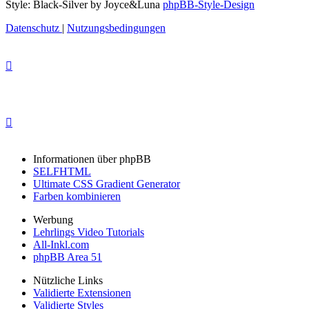
Style: Black-Silver by Joyce&Luna
phpBB-Style-Design
Datenschutz
|
Nutzungsbedingungen
Informationen über phpBB
SELFHTML
Ultimate CSS Gradient Generator
Farben kombinieren
Werbung
Lehrlings Video Tutorials
All-Inkl.com
phpBB Area 51
Nützliche Links
Validierte Extensionen
Validierte Styles