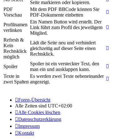
Seite markieren oder kopieren.
PDF
Mit dem PDF BBCode können Sie
Vorschau
PDF-Dokumente einbetten
Ein Namen Button wird erstellt. Der
Profilnamen
Link führt zum Profil des jeweiligem
verlinken
Mitglied.
Refresh &
Lädt die Seite neu und verhindert
Kein
gleichzeitig auf dieser Seite einen
Rechtsklick
Rechtsklick.
möglich
Spoiler ist ein versteckter Text, den
Spoiler
man ein und ausklappen kann.
Texte in
Es werden zwei Texte nebeneinander
zwei Spalten
angezeigt.
Foren-Übersicht
Alle Zeiten sind
UTC+02:00
Alle Cookies löschen
Datenschutzerklärung
Impressum
Kontakt