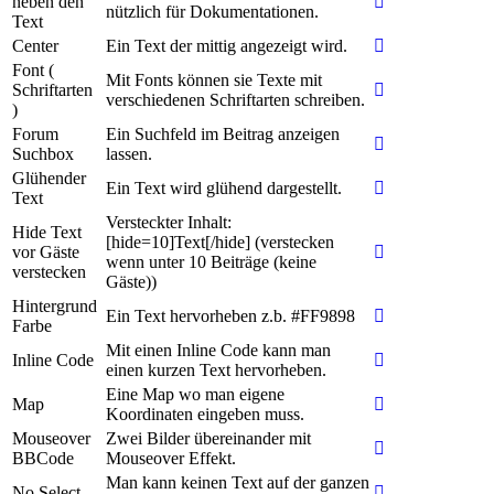
neben den
nützlich für Dokumentationen.
Text
Center
Ein Text der mittig angezeigt wird.
Font (
Mit Fonts können sie Texte mit
Schriftarten
verschiedenen Schriftarten schreiben.
)
Forum
Ein Suchfeld im Beitrag anzeigen
Suchbox
lassen.
Glühender
Ein Text wird glühend dargestellt.
Text
Versteckter Inhalt:
Hide Text
[hide=10]Text[/hide] (verstecken
vor Gäste
wenn unter 10 Beiträge (keine
verstecken
Gäste))
Hintergrund
Ein Text hervorheben z.b. #FF9898
Farbe
Mit einen Inline Code kann man
Inline Code
einen kurzen Text hervorheben.
Eine Map wo man eigene
Map
Koordinaten eingeben muss.
Mouseover
Zwei Bilder übereinander mit
BBCode
Mouseover Effekt.
Man kann keinen Text auf der ganzen
No Select