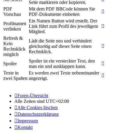
Seite markieren oder kopieren.
PDF
Mit dem PDF BBCode können Sie
Vorschau
PDF-Dokumente einbetten
Ein Namen Button wird erstellt. Der
Profilnamen
Link führt zum Profil des jeweiligem
verlinken
Mitglied.
Refresh &
Lädt die Seite neu und verhindert
Kein
gleichzeitig auf dieser Seite einen
Rechtsklick
Rechtsklick.
möglich
Spoiler ist ein versteckter Text, den
Spoiler
man ein und ausklappen kann.
Texte in
Es werden zwei Texte nebeneinander
zwei Spalten
angezeigt.
Foren-Übersicht
Alle Zeiten sind
UTC+02:00
Alle Cookies löschen
Datenschutzerklärung
Impressum
Kontakt