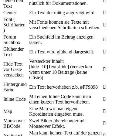
neben den
nützlich für Dokumentationen.
Text
Center
Ein Text der mittig angezeigt wird.
Font (
Mit Fonts können sie Texte mit
Schriftarten
verschiedenen Schriftarten schreiben.
)
Forum
Ein Suchfeld im Beitrag anzeigen
Suchbox
lassen.
Glühender
Ein Text wird glühend dargestellt.
Text
Versteckter Inhalt:
Hide Text
[hide=10]Text[/hide] (verstecken
vor Gäste
wenn unter 10 Beiträge (keine
verstecken
Gäste))
Hintergrund
Ein Text hervorheben z.b. #FF9898
Farbe
Mit einen Inline Code kann man
Inline Code
einen kurzen Text hervorheben.
Eine Map wo man eigene
Map
Koordinaten eingeben muss.
Mouseover
Zwei Bilder übereinander mit
BBCode
Mouseover Effekt.
Man kann keinen Text auf der ganzen
No Select